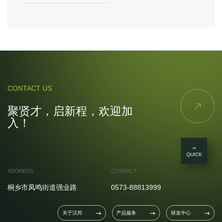
CONTACT US

聚贤才，启新程，欢迎加
入！
QUICK
ADDRESS
CONTACT
桐乡市凤鸣街道强业路
0573-88813999
关于汉邦
产品服务
研发中心


