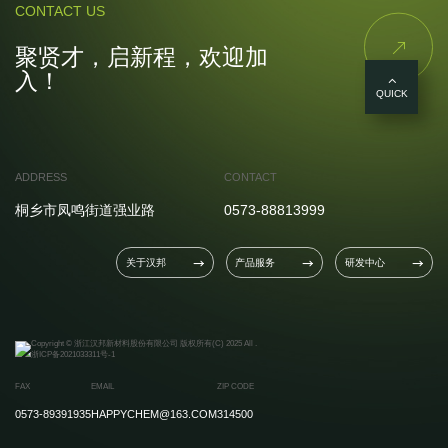
CONTACT US

聚贤才，启新程，欢迎加
入！
QUICK
ADDRESS
CONTACT
桐乡市凤鸣街道强业路
0573-88813999
关于汉邦
产品服务
研发中心



Copyright © 浙江汉邦新材料股份有限公司 版权所有(C) 2025 All .
浙ICP备2021033311号-1
FAX
EMAIL
ZIP CODE
0573-89391935
HAPPYCHEM@163.COM
314500