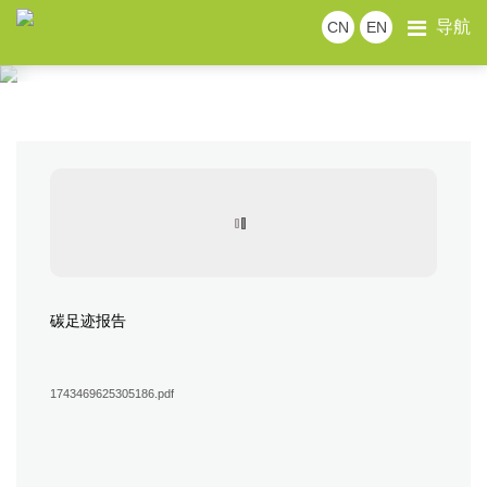
导航
CN
EN
News Room
公司新闻
行业新闻
展会风采
及时获取行业最新资讯和产品专业知识
碳足迹报告
1743469625305186.pdf