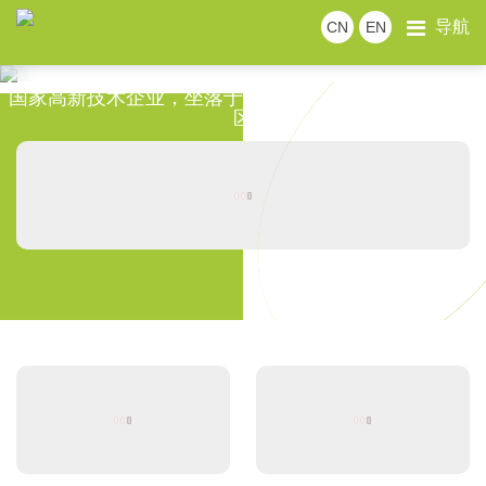
导航
CN
EN
R&D equipment
技术中心
实验设备
生产设备
国家高新技术企业，坐落于浙江省桐乡市凤鸣街道工业
区