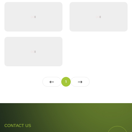


1
CONTACT US