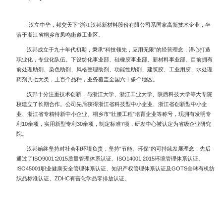
“汉立中华，邦交天下”浙江汉邦新材料股份有限公司系国家高新技术企业，坐
落于浙江省桐乡市凤鸣街道工业区。
汉邦成立于九十年代初期，秉承“科技领先，应用无限”的经营理念，潜心打造
职业化，专业化队伍。下设纺化事业部、硅橡胶事业部、新材料事业部。目前拥有
前处理助剂、染色助剂、风格整理助剂、功能性助剂、建筑胶、工业用胶、水处理
药剂共七大类，上百个品种，业务覆盖全国六十多个地区。
汉邦十分注重技术创新，与浙江大学、浙江工业大学、陕西科技大学等大专院
校建立了长期合作。公司先后获得浙江省科技型中小企业、浙江省创新型中小企
业、浙江省专精特新中小企业、桐乡市“壮腰工程”培育企业等称号，现拥有发明专
利10余项，实用新型专利30余项，制定标准7项，研发中心被认定为省级企业研究
院。
汉邦始终坚持对社会和环境负责，坚持“节能、环保”的可持续发展理念，先后
通过了ISO9001∶2015质量管理体系认证、ISO14001:2015环境管理体系认证、
ISO45001职业健康安全管理体系认证、知识产权管理体系认证及GOTS全球有机纺
织品标准认证、ZDHC有害化学品零排放认证。