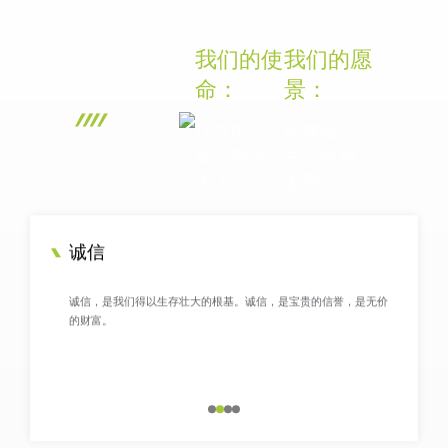
2022年
荣获中国纺织印染助剂行业
我们的使
我们的愿
综合实力二十强，获评浙江
省创新型中小企业、桐乡市
命：
景：
十佳环保企业等多项荣誉。
2023年
汉立中
科技领
华、邦交
先、应用
获评浙江省专精特新中小企
天下
无限
业，两项技术项目分获国家
级科技二等奖，通过知识产
权管理体系认证。
2024年
诚信
推行可持续发展战略，拟在
诚信，是我们得以生存壮大的根基。诚信，是宝贵的信誉，是无价
洲泉工业区新建浙江曼斯特
的财富。
新材料科技有限公司，布局
导电新材料、精细化工新材
料等项目，优化产品体系拓
2025年
展市场。
整合企业资源，扩充销售团
队，正式发力开拓海外市
场，依托技术优势推进企业