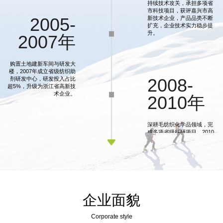
持续技术攻关，承担多项省
市科技项目，获评嘉兴市高
新技术企业，产品品类不断
2005-
扩充，企业技术实力稳步提
升。
2007年
购置土地建新车间与研发大
楼，2007年成立省级纺织助
剂研发中心，研发投入占比
2008-
超5%，升级为浙江省高新技
术企业。
2010年
深耕毛纺织化学品领域，完
成多项省级科研项目，2010
年产值3213万元、利税225
2011-

万元，跻身嘉兴市纺织助剂
行业前三。
2013年
销售业绩稳步增长，2013年
销售收入6961万元、利税
企业面貌
421万元，拓展面料助剂品
2014-
类，逐步突破毛衫助剂单一
市场局限。
Corporate style