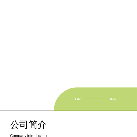
02
03


公司简介
Company introduction